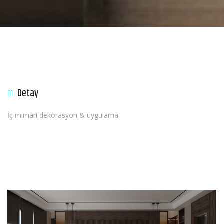
Detay
01
İç mimari dekorasyon & uygulama