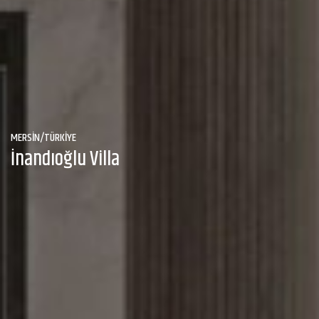
MERSİN/TÜRKİYE
İnandıoğlu Villa